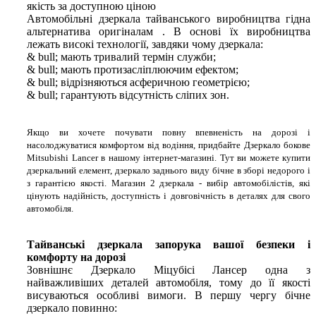
якість за доступною ціною
Автомобільні дзеркала тайванського виробництва гідна
альтернатива оригіналам . В основі їх виробництва
лежать високі технології, завдяки чому дзеркала:
& bull; мають тривалий термін служби;
& bull; мають протизасліплюючим ефектом;
& bull; відрізняються асферичною геометрією;
& bull; гарантують відсутність сліпих зон.
Якщо ви хочете почувати повну впевненість на дорозі і
насолоджуватися комфортом від водіння, придбайте Дзеркало бокове
Mitsubishi Lancer в нашому інтернет-магазині. Тут ви можете купити
дзеркальний елемент, дзеркало заднього виду бічне в зборі недорого і
з гарантією якості. Магазин 2 дзеркала - вибір автомобілістів, які
цінують надійність, доступність і довговічність в деталях для свого
автомобіля.
Тайванські дзеркала запорука вашої безпеки і
комфорту на дорозі
Зовнішнє Дзеркало Міцубісі Лансер одна з
найважливіших деталей автомобіля, тому до її якості
висуваються особливі вимоги. В першу чергу бічне
дзеркало повинно: