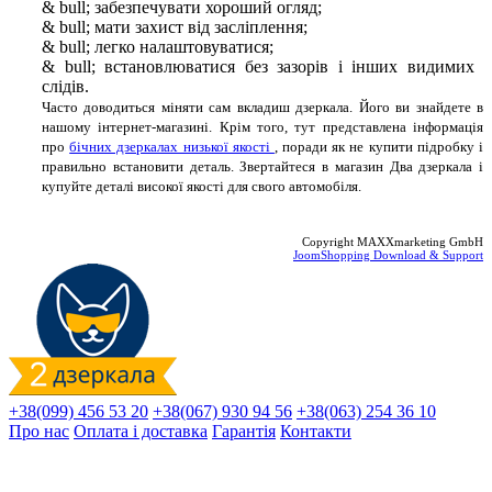
& bull; забезпечувати хороший огляд;
& bull; мати захист від засліплення;
& bull; легко налаштовуватися;
& bull; встановлюватися без зазорів і інших видимих ​​
слідів.
Часто доводиться міняти сам вкладиш дзеркала. Його ви знайдете в
нашому інтернет-магазині. Крім того, тут представлена ​​інформація
про
бічних дзеркалах низької якості
, поради як не купити підробку і
правильно встановити деталь. Звертайтеся в магазин Два дзеркала і
купуйте деталі високої якості для свого автомобіля.
Copyright MAXXmarketing GmbH
JoomShopping Download & Support
+38(099) 456 53 20
+38(067) 930 94 56
+38(063) 254 36 10
Про нас
Оплата і доставка
Гарантія
Контакти