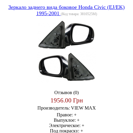
Зеркало заднего вида боковое Honda Civic (EJ/EK)
1995-2001
(Код товара:
3810525M
)
Отзывов (0)
1956.00 Грн
Производитель:
VIEW MAX
Правое:
+
Выпуклое:
+
Электрическое:
+
Под покраску:
+