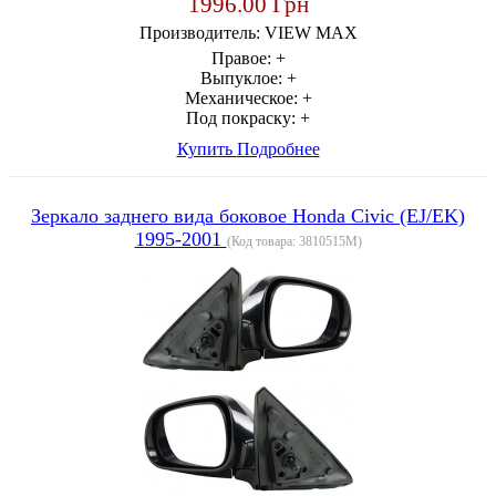
1996.00 Грн
Производитель:
VIEW MAX
Правое:
+
Выпуклое:
+
Механическое:
+
Под покраску:
+
Купить
Подробнее
Зеркало заднего вида боковое Honda Civic (EJ/EK)
1995-2001
(Код товара:
3810515M
)