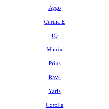
Aygo
Carina E
IQ
Matrix
Prius
Rav4
Yaris
Corolla