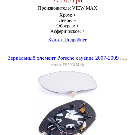
771.00 Грн
Производитель:
VIEW MAX
Хром:
+
Левое:
+
Обогрев:
+
Асферическое:
+
Купить
Подробнее
Зеркальный элемент Porsche cayenne 2007-2009
(Код
товара:
FP 5500 M14
)