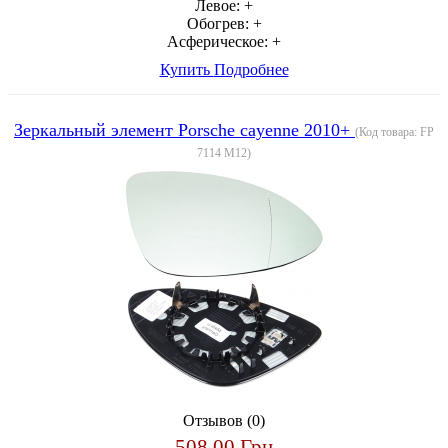
Левое:
+
Обогрев:
+
Асферическое:
+
Купить
Подробнее
Зеркальный элемент Porsche cayenne 2010+
(Код товара:
FP
7114 M12
)
Отзывов (0)
508.00 Грн