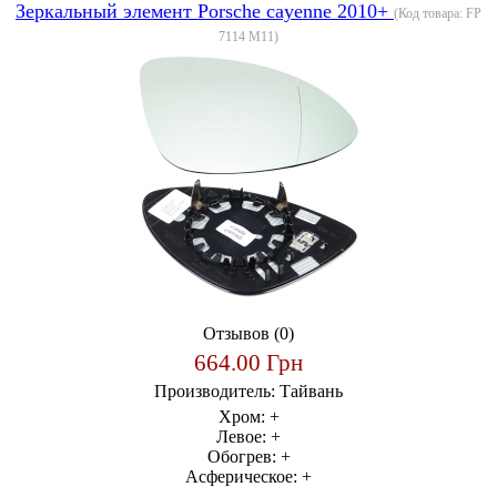
Зеркальный элемент Porsche cayenne 2010+
(Код товара:
FP
7114 M11
)
Отзывов (0)
664.00 Грн
Производитель:
Тайвань
Хром:
+
Левое:
+
Обогрев:
+
Асферическое:
+