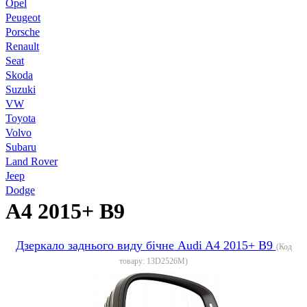
Opel
Peugeot
Porsche
Renault
Seat
Skoda
Suzuki
VW
Toyota
Volvo
Subaru
Land Rover
Jeep
Dodge
A4 2015+ B9
Дзеркало заднього виду бічне Audi A4 2015+ B9
(Код
товару:
13D2526M
)