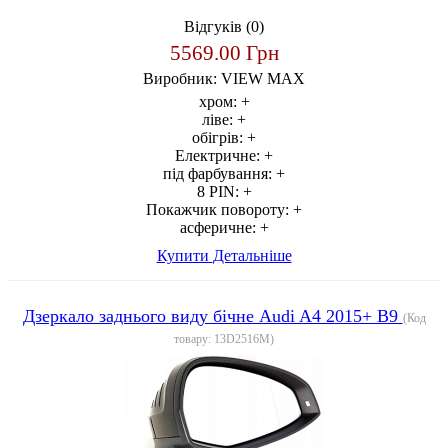
Відгуків (0)
5569.00 Грн
Виробник:
VIEW MAX
хром:
+
ліве:
+
обігрів:
+
Електричне:
+
під фарбування:
+
8 PIN:
+
Покажчик повороту:
+
асферичне:
+
Купити
Детальніше
Дзеркало заднього виду бічне Audi A4 2015+ B9
(Код
товару:
13D2516M
)