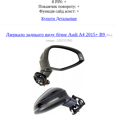
8 PIN:
+
Покажчик повороту:
+
Функція сайд асист:
+
Купити
Детальніше
Дзеркало заднього виду бічне Audi A4 2015+ B9
(Код
товару:
13D2513M
)