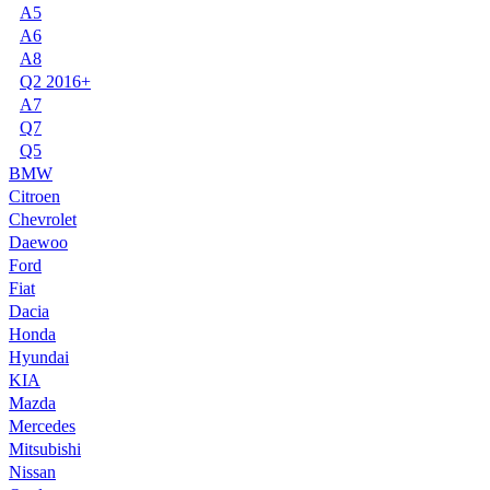
A5
A6
A8
Q2 2016+
A7
Q7
Q5
BMW
Citroen
Chevrolet
Daewoo
Ford
Fiat
Dacia
Honda
Hyundai
KIA
Mazda
Mercedes
Mitsubishi
Nissan