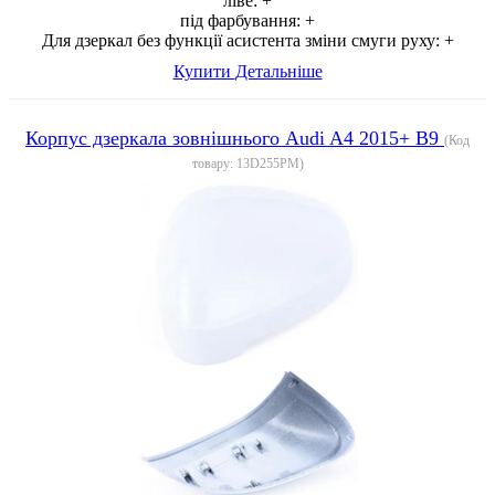
ліве:
+
під фарбування:
+
Для дзеркал без функції асистента зміни смуги руху:
+
Купити
Детальніше
Корпус дзеркала зовнішнього Audi A4 2015+ B9
(Код
товару:
13D255PM
)