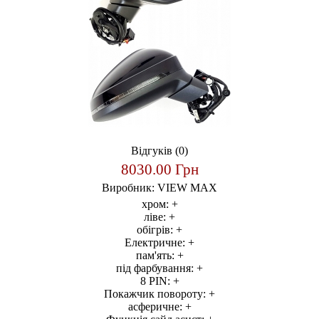
Відгуків (0)
8030.00 Грн
Виробник:
VIEW MAX
хром:
+
ліве:
+
обігрів:
+
Електричне:
+
пам'ять:
+
під фарбування:
+
8 PIN:
+
Покажчик повороту:
+
асферичне:
+