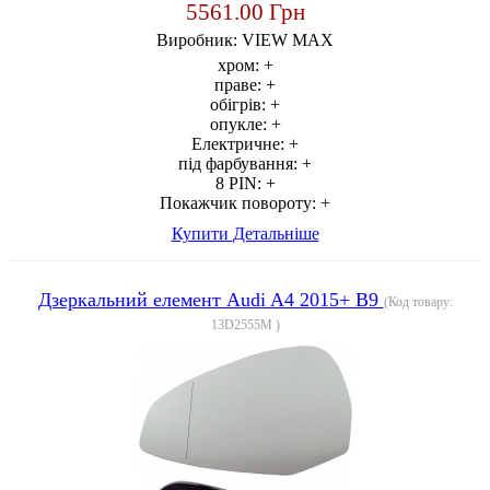
5561.00 Грн
Виробник:
VIEW MAX
хром:
+
праве:
+
обігрів:
+
опукле:
+
Електричне:
+
під фарбування:
+
8 PIN:
+
Покажчик повороту:
+
Купити
Детальніше
Дзеркальний елемент Audi A4 2015+ B9
(Код товару:
13D2555M
)