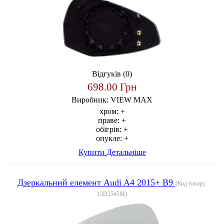
Відгуків (0)
698.00 Грн
Виробник:
VIEW MAX
хром:
+
праве:
+
обігрів:
+
опукле:
+
Купити
Детальніше
Дзеркальний елемент Audi A4 2015+ B9
(Код товару:
13D2545M
)