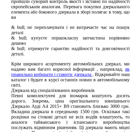
пройшли суворий контроль якості і зіставні по надійності
європейським аналогам. Перевага покупки дзеркального
елемента або бокового дзеркала в зборі полягає в тому, що
ви
& bull; не переплачувати і не витрачаєте час на пошук
деталі
& bull; купуєте першокласну запчастина порівняно
дешево
& bull; отримуєте гарантію надійності та довговічності
деталі.
Крім широкого асортименту автомобільних дзеркал, ми
надамо вам багато корисної інформації , наприклад,
як
правильно вибирати і ставити дзеркала
. Відкривайте наш
каталог і будьте в курсі останніх новин в автомобільному
світі.
Дзеркала від спеціалізованих виробників
Певні комплектуючі для іномарок коштують досить
дорого. Зокрема, ціна оригінального зовнішнього
Дзеркало Ауді А4 2015+ B9 становить близько 3000 грн.
Вкладиш дзеркала в середньому 1500 грн. Оскільки такі
розцінки на стокові деталі не всіх водіїв влаштують, то
аналоги тайванського і іспанського виробництва
послужать відмінним рішенням. Ці дзеркала мають міцні