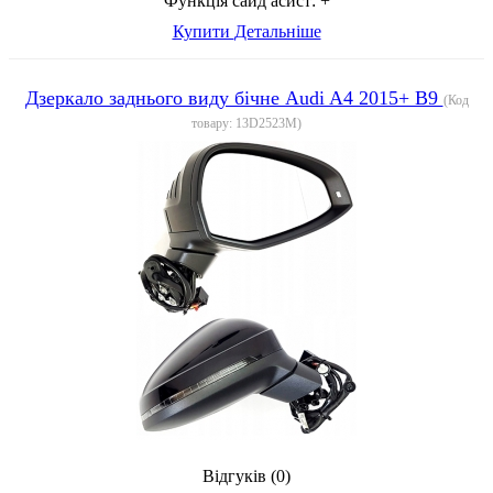
Функція сайд асист:
+
Купити
Детальніше
Дзеркало заднього виду бічне Audi A4 2015+ B9
(Код
товару:
13D2523M
)
Відгуків (0)