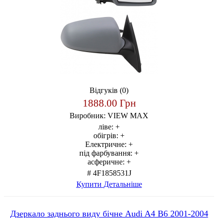
Відгуків (0)
1888.00 Грн
Виробник:
VIEW MAX
ліве:
+
обігрів:
+
Електричне:
+
під фарбування:
+
асферичне:
+
# 4F1858531J
Купити
Детальніше
Дзеркало заднього виду бічне Audi A4 B6 2001-2004