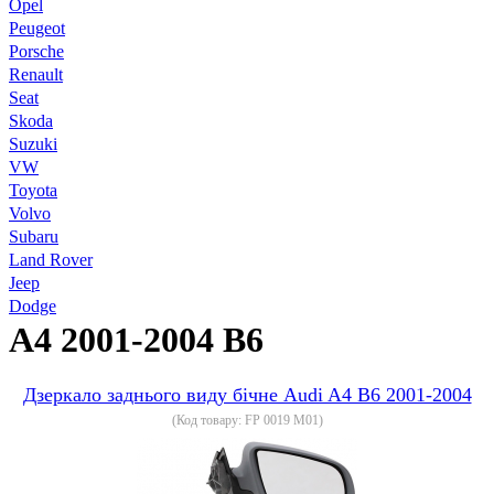
Opel
Peugeot
Porsche
Renault
Seat
Skoda
Suzuki
VW
Toyota
Volvo
Subaru
Land Rover
Jeep
Dodge
A4 2001-2004 B6
Дзеркало заднього виду бічне Audi A4 B6 2001-2004
(Код товару:
FP 0019 M01
)