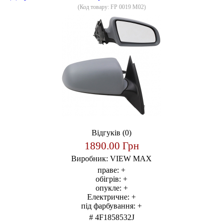
(Код товару:
FP 0019 M02
)
Відгуків (0)
1890.00 Грн
Виробник:
VIEW MAX
праве:
+
обігрів:
+
опукле:
+
Електричне:
+
під фарбування:
+
# 4F1858532J