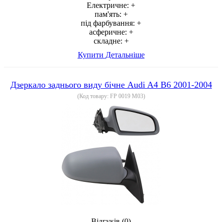
Електричне:
+
пам'ять:
+
під фарбування:
+
асферичне:
+
складне:
+
Купити
Детальніше
Дзеркало заднього виду бічне Audi A4 B6 2001-2004
(Код товару:
FP 0019 M03
)
Відгуків (0)