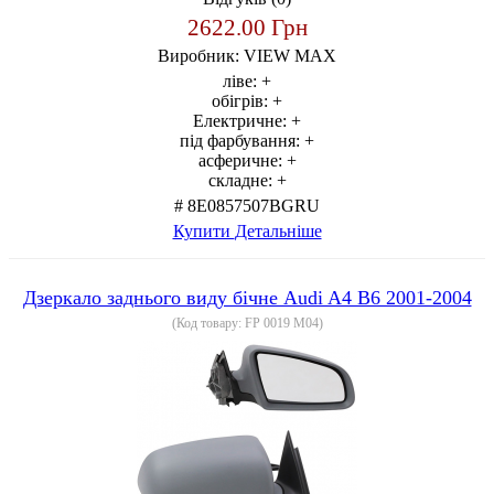
2622.00 Грн
Виробник:
VIEW MAX
ліве:
+
обігрів:
+
Електричне:
+
під фарбування:
+
асферичне:
+
складне:
+
# 8E0857507BGRU
Купити
Детальніше
Дзеркало заднього виду бічне Audi A4 B6 2001-2004
(Код товару:
FP 0019 M04
)