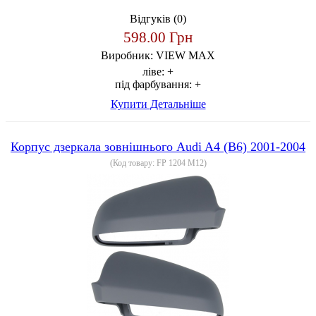
Відгуків (0)
598.00 Грн
Виробник:
VIEW MAX
ліве:
+
під фарбування:
+
Купити
Детальніше
Корпус дзеркала зовнішнього Audi A4 (B6) 2001-2004
(Код товару:
FP 1204 M12
)