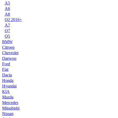
A5
A6
A8
Q2 2016+
A7
Q7
Q5
BMW
Citroen
Chevrolet
Daewoo
Ford
Fiat
Dacia
Honda
Hyundai
KIA
Mazda
Mercedes
Mitsubishi
Nissan