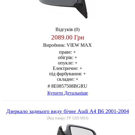
Відгуків (0)
2089.00 Грн
Виробник:
VIEW MAX
праве:
+
обігрів:
+
опукле:
+
Електричне:
+
під фарбування:
+
складне:
+
# 8E0857508BGRU
Купити
Детальніше
Дзеркало заднього виду бічне Audi A4 B6 2001-2004
(Код товару:
FP 1205 M03
)