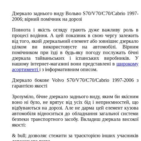
Дзеркало заднього виду Вольво S70/V70/C70/Cabrio 1997-
2006; вірний помічник на дорозі
Повнота і якість огляду грають дуже важливу роль в
процесі водіння. А цей показник в свою чергу залежить
від того, який дзеркальний елемент або зовнішнє дзеркало
цілком ви використовуєте на автомобілі. Вірним
помічником при їзді в будь-яку погоду послужать бічні
дзеркала тайваньських і іспанських виробників. У
нашому інтернет-магазині вони представлені в
широкому
асортименті
і з інформативним описом.
Дзеркало бокове Volvo S70/V70/C70/Cabrio 1997-2006 з
гарантією якості
Зрозуміло, бічне дзеркало заднього виду, яким би якісним
воно ні було, не врятує від усіх бід і неприємностей, що
відбуваються на дорозі. Але не дарма цей елемент кузова
автомобіля відноситься до обладнання загальної системи
безпеки транспортного засобу. Вкладиш дзеркала високої
якості:
& bull; дозволяє стежити за траєкторією інших учасників