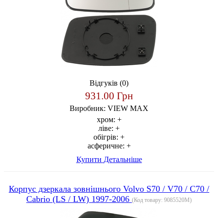
Відгуків (0)
931.00 Грн
Виробник:
VIEW MAX
хром:
+
ліве:
+
обігрів:
+
асферичне:
+
Купити
Детальніше
Корпус дзеркала зовнішнього Volvo S70 / V70 / C70 /
Cabrio (LS / LW) 1997-2006
(Код товару:
9085520M
)