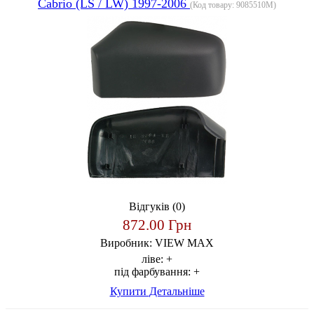
Cabrio (LS / LW) 1997-2006
(Код товару:
9085510M
)
Відгуків (0)
872.00 Грн
Виробник:
VIEW MAX
ліве:
+
під фарбування:
+
Купити
Детальніше