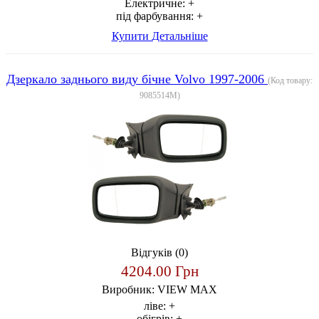
Електричне:
+
під фарбування:
+
Купити
Детальніше
Дзеркало заднього виду бічне Volvo 1997-2006
(Код товару:
9085514M
)
Відгуків (0)
4204.00 Грн
Виробник:
VIEW MAX
ліве:
+
обігрів:
+