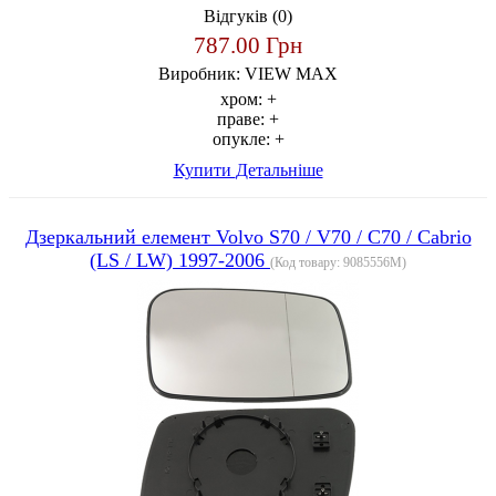
Відгуків (0)
787.00 Грн
Виробник:
VIEW MAX
хром:
+
праве:
+
опукле:
+
Купити
Детальніше
Дзеркальний елемент Volvo S70 / V70 / C70 / Cabrio
(LS / LW) 1997-2006
(Код товару:
9085556M
)