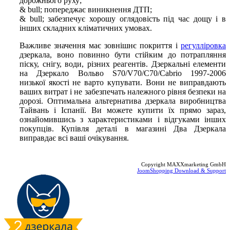
дорожнього руху;
& bull; попереджає виникнення ДТП;
& bull; забезпечує хорошу оглядовість під час дощу і в
інших складних кліматичних умовах.
Важливе значення має зовнішнє покриття і
регулліровка
дзеркала, воно повинно бути стійким до потрапляння
піску, снігу, води, різних реагентів. Дзеркальні елементи
на Дзеркало Вольво S70/V70/C70/Cabrio 1997-2006
низької якості не варто купувати. Вони не виправдають
ваших витрат і не забезпечать належного рівня безпеки на
дорозі. Оптимальна альтернатива дзеркала виробництва
Тайвань і Іспанії. Ви можете купити їх прямо зараз,
ознайомившись з характеристиками і відгуками інших
покупців. Купівля деталі в магазині Два Дзеркала
виправдає всі ваші очікування.
Copyright MAXXmarketing GmbH
JoomShopping Download & Support