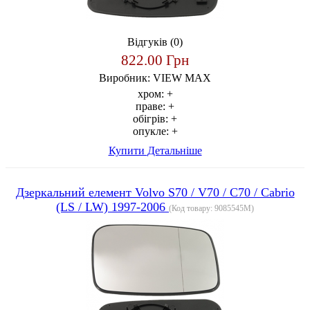
Відгуків (0)
822.00 Грн
Виробник:
VIEW MAX
хром:
+
праве:
+
обігрів:
+
опукле:
+
Купити
Детальніше
Дзеркальний елемент Volvo S70 / V70 / C70 / Cabrio
(LS / LW) 1997-2006
(Код товару:
9085545M
)