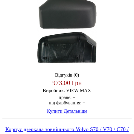
Відгуків (0)
973.00 Грн
Виробник:
VIEW MAX
праве:
+
під фарбування:
+
Купити
Детальніше
Корпус дзеркала зовнішнього Volvo S70 / V70 / C70 /