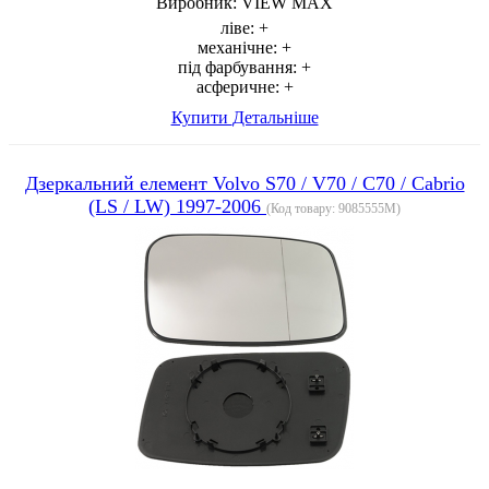
Виробник:
VIEW MAX
ліве:
+
механічне:
+
під фарбування:
+
асферичне:
+
Купити
Детальніше
Дзеркальний елемент Volvo S70 / V70 / C70 / Cabrio
(LS / LW) 1997-2006
(Код товару:
9085555M
)