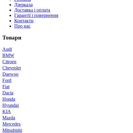
Дзеркала
Доставка і оплата
Гарантії і повернення
Контакти
Про нас
Товари
Audi
BMW
Citroen
Chevrolet
Daewoo
Ford
Fiat
Dacia
Honda
Hyundai
KIA
Mazda
Mercedes
Mitsubishi