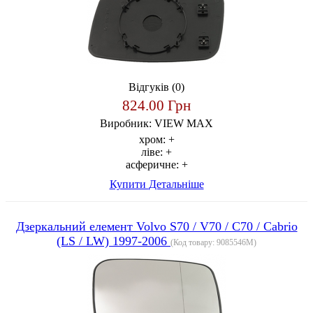
Відгуків (0)
824.00 Грн
Виробник:
VIEW MAX
хром:
+
ліве:
+
асферичне:
+
Купити
Детальніше
Дзеркальний елемент Volvo S70 / V70 / C70 / Cabrio
(LS / LW) 1997-2006
(Код товару:
9085546M
)