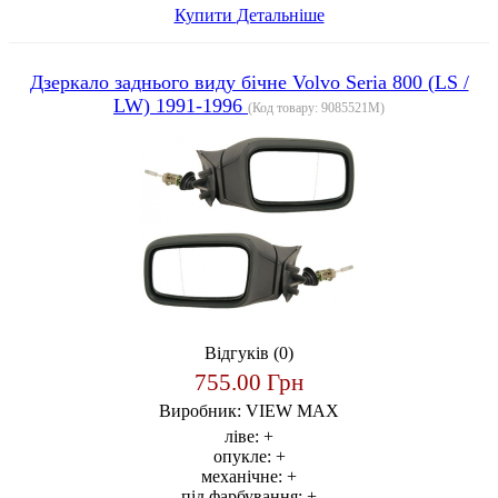
Купити
Детальніше
Дзеркало заднього виду бічне Volvo Seria 800 (LS /
LW) 1991-1996
(Код товару:
9085521M
)
Відгуків (0)
755.00 Грн
Виробник:
VIEW MAX
ліве:
+
опукле:
+
механічне:
+
під фарбування:
+