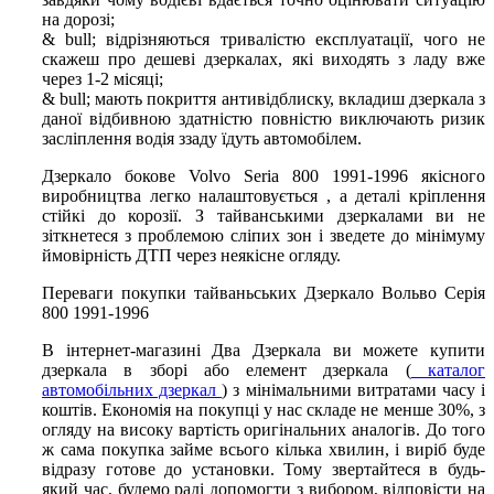
на дорозі;
& bull; відрізняються тривалістю експлуатації, чого не
скажеш про дешеві дзеркалах, які виходять з ладу вже
через 1-2 місяці;
& bull; мають покриття антивідблиску, вкладиш дзеркала з
даної відбивною здатністю повністю виключають ризик
засліплення водія ззаду їдуть автомобілем.
Дзеркало бокове Volvo Seria 800 1991-1996 якісного
виробництва легко налаштовується , а деталі кріплення
стійкі до корозії. З тайванськими дзеркалами ви не
зіткнетеся з проблемою сліпих зон і зведете до мінімуму
ймовірність ДТП через неякісне огляду.
Переваги покупки тайваньських Дзеркало Вольво Серія
800 1991-1996
В інтернет-магазині Два Дзеркала ви можете купити
дзеркала в зборі або елемент дзеркала (
каталог
автомобільних дзеркал
) з мінімальними витратами часу і
коштів. Економія на покупці у нас складе не менше 30%, з
огляду на високу вартість оригінальних аналогів. До того
ж сама покупка займе всього кілька хвилин, і виріб буде
відразу готове до установки. Тому звертайтеся в будь-
який час, будемо раді допомогти з вибором, відповісти на