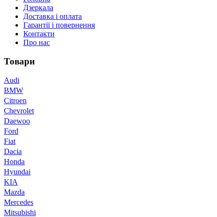
Дзеркала
Доставка і оплата
Гарантії і повернення
Контакти
Про нас
Товари
Audi
BMW
Citroen
Chevrolet
Daewoo
Ford
Fiat
Dacia
Honda
Hyundai
KIA
Mazda
Mercedes
Mitsubishi