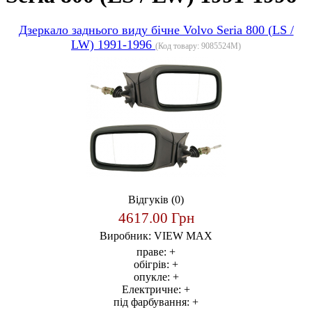
Дзеркало заднього виду бічне Volvo Seria 800 (LS /
LW) 1991-1996
(Код товару:
9085524M
)
Відгуків (0)
4617.00 Грн
Виробник:
VIEW MAX
праве:
+
обігрів:
+
опукле:
+
Електричне:
+
під фарбування:
+