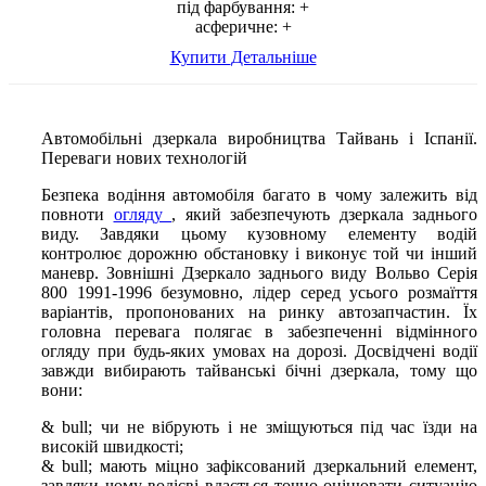
під фарбування:
+
асферичне:
+
Купити
Детальніше
Автомобільні дзеркала виробництва Тайвань і Іспанії.
Переваги нових технологій
Безпека водіння автомобіля багато в чому залежить від
повноти
огляду
, який забезпечують дзеркала заднього
виду. Завдяки цьому кузовному елементу водій
контролює дорожню обстановку і виконує той чи інший
маневр. Зовнішні Дзеркало заднього виду Вольво Серія
800 1991-1996 безумовно, лідер серед усього розмаїття
варіантів, пропонованих на ринку автозапчастин. Їх
головна перевага полягає в забезпеченні відмінного
огляду при будь-яких умовах на дорозі. Досвідчені водії
завжди вибирають тайванські бічні дзеркала, тому що
вони:
& bull; чи не вібрують і не зміщуються під час їзди на
високій швидкості;
& bull; мають міцно зафіксований дзеркальний елемент,
завдяки чому водієві вдається точно оцінювати ситуацію