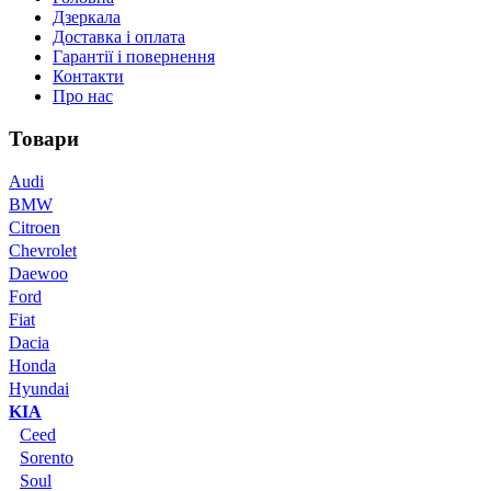
Дзеркала
Доставка і оплата
Гарантії і повернення
Контакти
Про нас
Товари
Audi
BMW
Citroen
Chevrolet
Daewoo
Ford
Fiat
Dacia
Honda
Hyundai
KIA
Ceed
Sorento
Soul