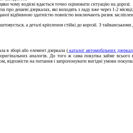
дяки чому водієві вдається точно оцінювати ситуацію на дорозі;
еш про дешеві дзеркалах, які виходять з ладу вже через 1-2 місяці;
даної відбивною здатністю повністю виключають ризик засліпленн
овується, а деталі кріплення стійкі до корозії. З тайванськими 
а в зборі або елемент дзеркала (
каталог автомобільних дзерка
оригінальних аналогів. До того ж сама покупка займе всього к
ром, відповісти на питання і запропонувати вигідні умови покупк