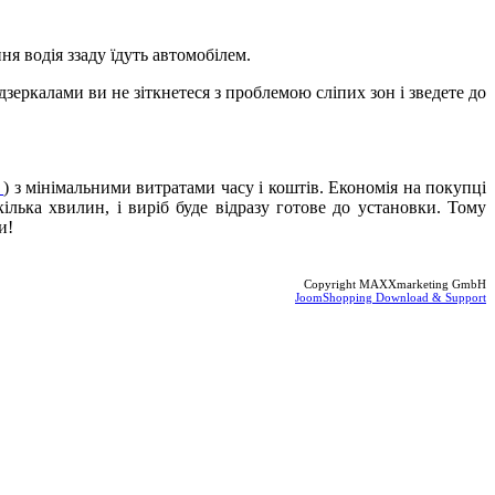
я водія ззаду їдуть автомобілем.
дзеркалами ви не зіткнетеся з проблемою сліпих зон і зведете до
л
) з мінімальними витратами часу і коштів. Економія на покупці
ілька хвилин, і виріб буде відразу готове до установки. Тому
и!
Copyright MAXXmarketing GmbH
JoomShopping Download & Support