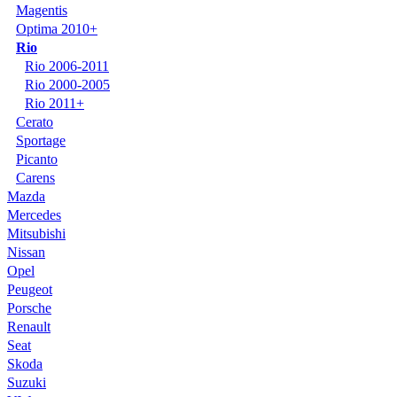
Magentis
Optima 2010+
Rio
Rio 2006-2011
Rio 2000-2005
Rio 2011+
Cerato
Sportage
Picanto
Carens
Mazda
Mercedes
Mitsubishi
Nissan
Opel
Peugeot
Porsche
Renault
Seat
Skoda
Suzuki