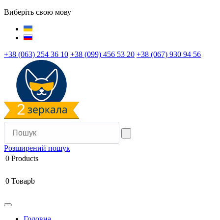
Виберіть свою мову
+38 (063) 254 36 10
+38 (099) 456 53 20
+38 (067) 930 94 56
Розширений пошук
0
Products
0
Товарb
Головна