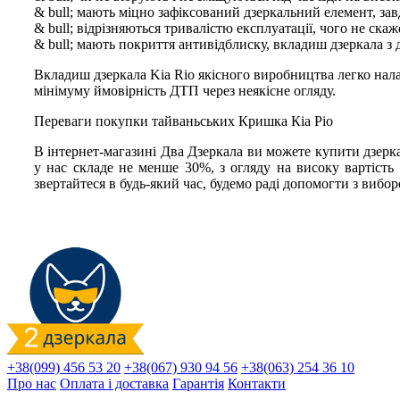
& bull; мають міцно зафіксований дзеркальний елемент, зав
& bull; відрізняються тривалістю експлуатації, чого не скаж
& bull; мають покриття антивідблиску, вкладиш дзеркала з 
Вкладиш дзеркала Kia Rio якісного виробництва легко налашт
мінімуму ймовірність ДТП через неякісне огляду.
Переваги покупки тайваньських Кришка Кіа Ріо
В інтернет-магазині Два Дзеркала ви можете купити дзеркал
у нас складе не менше 30%, з огляду на високу вартість 
звертайтеся в будь-який час, будемо раді допомогти з вибо
+38(099) 456 53 20
+38(067) 930 94 56
+38(063) 254 36 10
Про нас
Оплата і доставка
Гарантія
Контакти