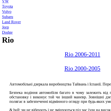
VW
Toyota
Volvo
Subaru
Land Rover
Jeep
Dodge
Rio
Rio 2006-2011
Rio 2000-2005
Автомобільні дзеркала виробництва Тайвань і Іспанії. Пер
Безпека водіння автомобіля багато в чому залежить від
обстановку і виконує той чи інший маневр. Зовнішні дзер
полягає в забезпеченні відмінного огляду при будь-яких умо
& bull; чи не вібрують і не зміщуються під час їзди на висо