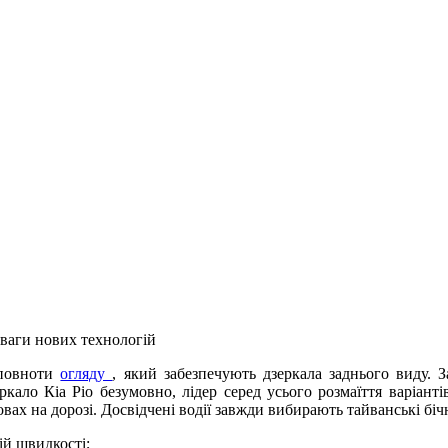
еваги нових технологій
 повноти
огляду
, який забезпечують дзеркала заднього виду.
кало Кіа Ріо безумовно, лідер серед усього розмаїття варіант
вах на дорозі. Досвідчені водії завжди вибирають тайванські біч
кій швидкості;