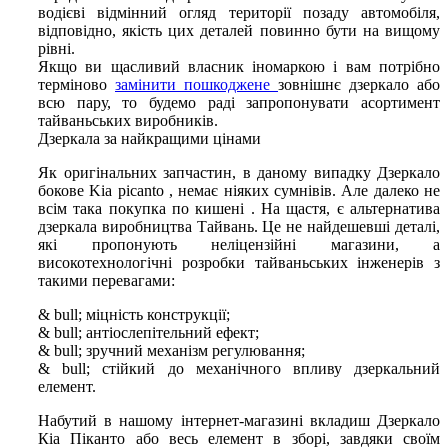
водієві відмінний огляд території позаду автомобіля,
відповідно, якість цих деталей повинно бути на вищому
рівні.
Якщо ви щасливий власник іномаркою і вам потрібно
терміново
замінити пошкоджене
зовнішнє дзеркало або
всю пару, то будемо раді запропонувати асортимент
тайваньських виробників.
Дзеркала за найкращими цінами
Як оригінальних запчастин, в даному випадку Дзеркало
бокове Kia picanto , немає ніяких сумнівів. Але далеко не
всім така покупка по кишені . На щастя, є альтернатива
дзеркала виробництва Тайвань. Це не найдешевші деталі,
які пропонують неліцензійні магазини, а
високотехнологічні розробки тайваньських інженерів з
такими перевагами:
& bull; міцність конструкції;
& bull; антіослепітельний ефект;
& bull; зручний механізм регулювання;
& bull; стійкий до механічного впливу дзеркальний
елемент.
Набутий в нашому інтернет-магазині вкладиш Дзеркало
Кіа Піканто або весь елемент в зборі, завдяки своїм