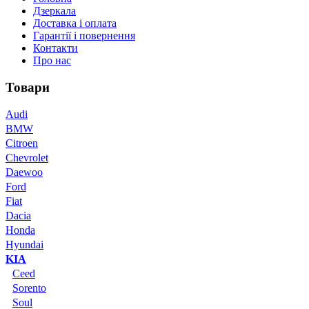
Дзеркала
Доставка і оплата
Гарантії і повернення
Контакти
Про нас
Товари
Audi
BMW
Citroen
Chevrolet
Daewoo
Ford
Fiat
Dacia
Honda
Hyundai
KIA
Ceed
Sorento
Soul