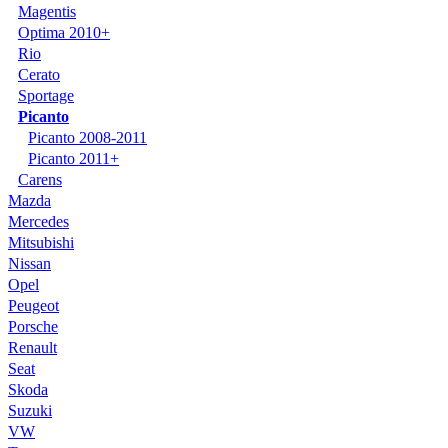
Magentis
Optima 2010+
Rio
Cerato
Sportage
Picanto
Picanto 2008-2011
Picanto 2011+
Carens
Mazda
Mercedes
Mitsubishi
Nissan
Opel
Peugeot
Porsche
Renault
Seat
Skoda
Suzuki
VW