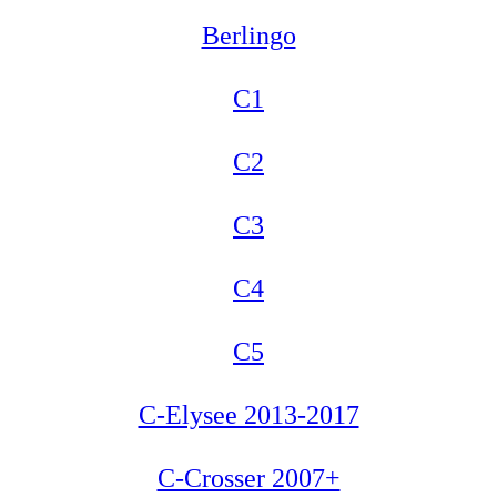
Berlingo
C1
C2
C3
C4
C5
C-Elysee 2013-2017
C-Crosser 2007+