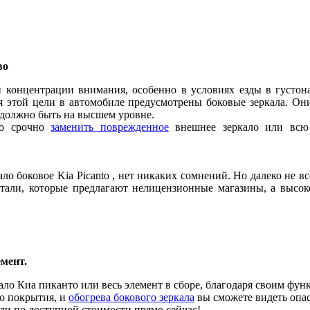
тво
й концентрации внимания, особенно в условиях езды в густон
 этой цели в автомобиле предусмотрены боковые зеркала. Он
й должно быть на высшем уровне.
но срочно
заменить поврежденное
внешнее зеркало или всю 
ло боковое Kia Picanto , нет никаких сомнений. Но далеко не вс
етали, которые предлагают нелицензионные магазины, а высо
мент.
ло Киа пиканто или весь элемент в сборе, благодаря своим фу
го покрытия, и
обогрева бокового зеркала
вы сможете видеть опас
ли по доступной стоимости прямо сейчас!