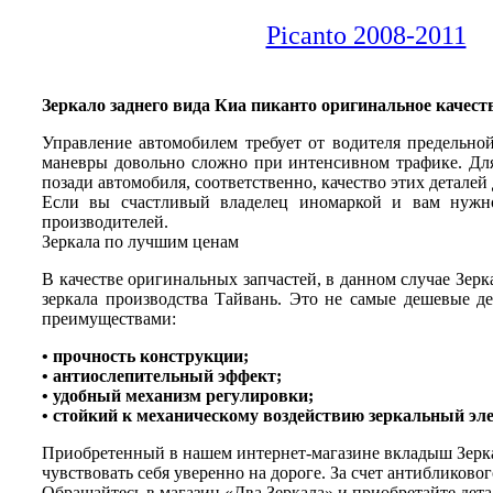
Picanto 2008-2011
Зеркало заднего вида Киа пиканто оригинальное качес
Управление автомобилем требует от водителя предельно
маневры довольно сложно при интенсивном трафике. Для
позади автомобиля, соответственно, качество этих детале
Если вы счастливый владелец иномаркой и вам нуж
производителей.
Зеркала по лучшим ценам
В качестве оригинальных запчастей, в данном случае Зерка
зеркала производства Тайвань. Это не самые дешевые д
преимуществами:
• прочность конструкции;
• антиослепительный эффект;
• удобный механизм регулировки;
• стойкий к механическому воздействию зеркальный эле
Приобретенный в нашем интернет-магазине вкладыш Зерка
чувствовать себя уверенно на дороге. За счет антибликово
Обращайтесь в магазин «Два Зеркала» и приобретайте дета