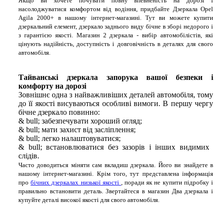
Якщо ви хочете почувати повну впевненість на дорозі і
насолоджуватися комфортом від водіння, придбайте Дзеркала Opel
Agila 2000+ в нашому інтернет-магазині. Тут ви можете купити
дзеркальний елемент, дзеркало заднього виду бічне в зборі недорого і
з гарантією якості. Магазин 2 дзеркала - вибір автомобілістів, які
цінують надійність, доступність і довговічність в деталях для свого
автомобіля.
Тайванські дзеркала запорука вашої безпеки і
комфорту на дорозі
Зовнішнє одна з найважливіших деталей автомобіля, тому
до її якості висуваються особливі вимоги. В першу чергу
бічне дзеркало повинно:
& bull; забезпечувати хороший огляд;
& bull; мати захист від засліплення;
& bull; легко налаштовуватися;
& bull; встановлюватися без зазорів і інших видимих ​​
слідів.
Часто доводиться міняти сам вкладиш дзеркала. Його ви знайдете в
нашому інтернет-магазині. Крім того, тут представлена ​​інформація
про
бічних дзеркалах низької якості
, поради як не купити підробку і
правильно встановити деталь. Звертайтеся в магазин Два дзеркала і
купуйте деталі високої якості для свого автомобіля.