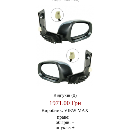
товару:
5506525M
)
Відгуків (0)
1971.00 Грн
Виробник:
VIEW MAX
праве:
+
обігрів:
+
опукле:
+