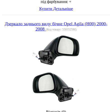
під фарбування:
+
Купити
Детальніше
Дзеркало заднього виду бічне Opel Agila (H00) 2000-
2008
(Код товару:
5503525M
)
Відгуків (0)