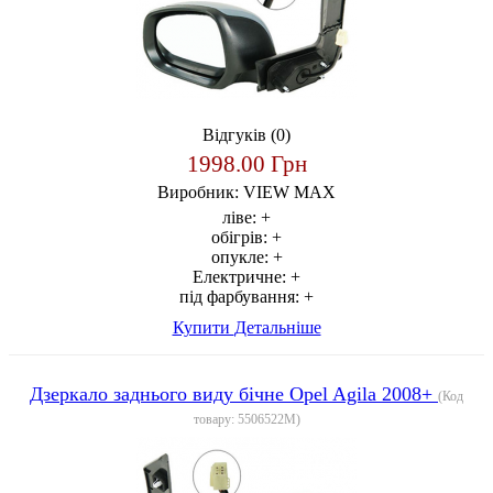
Відгуків (0)
1998.00 Грн
Виробник:
VIEW MAX
ліве:
+
обігрів:
+
опукле:
+
Електричне:
+
під фарбування:
+
Купити
Детальніше
Дзеркало заднього виду бічне Opel Agila 2008+
(Код
товару:
5506522M
)