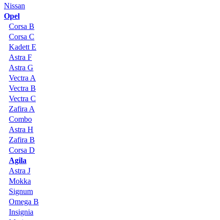
Nissan
Opel
Corsa B
Corsa C
Kadett E
Astra F
Astra G
Vectra A
Vectra B
Vectra C
Zafira A
Combo
Astra H
Zafira B
Corsa D
Agila
Astra J
Mokka
Signum
Omega B
Insignia