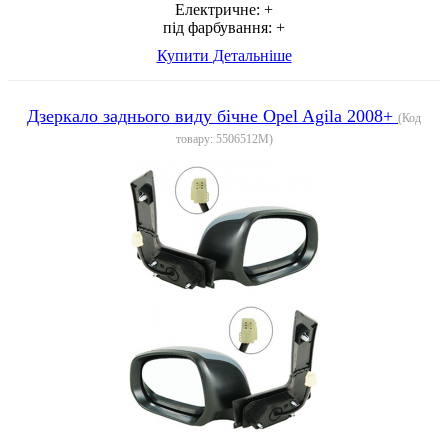
Електричне:
+
під фарбування:
+
Купити
Детальніше
Дзеркало заднього виду бічне Opel Agila 2008+
(Код
товару:
5506512M
)