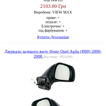
2103.00 Грн
Виробник:
VIEW MAX
праве:
+
опукле:
+
Електричне:
+
під фарбування:
+
Купити
Детальніше
Дзеркало заднього виду бічне Opel Agila (H00) 2000-
2008
(Код товару:
5503514M
)