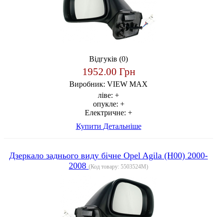
Відгуків (0)
1952.00 Грн
Виробник:
VIEW MAX
ліве:
+
опукле:
+
Електричне:
+
Купити
Детальніше
Дзеркало заднього виду бічне Opel Agila (H00) 2000-
2008
(Код товару:
5503524M
)