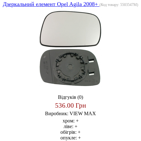
Дзеркальний елемент Opel Agila 2008+
(Код товару:
5503547M
)
Відгуків (0)
536.00 Грн
Виробник:
VIEW MAX
хром:
+
ліве:
+
обігрів:
+
опукле:
+