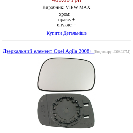
Виробник:
VIEW MAX
хром:
+
праве:
+
опукле:
+
Купити
Детальніше
Дзеркальний елемент Opel Agila 2008+
(Код товару:
5503557M
)