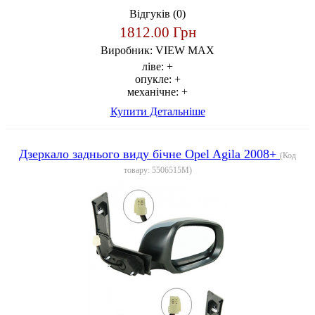
Відгуків (0)
1812.00 Грн
Виробник:
VIEW MAX
ліве:
+
опукле:
+
механічне:
+
Купити
Детальніше
Дзеркало заднього виду бічне Opel Agila 2008+
(Код
товару:
5506515M
)