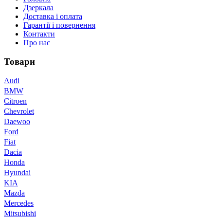
Дзеркала
Доставка і оплата
Гарантії і повернення
Контакти
Про нас
Товари
Audi
BMW
Citroen
Chevrolet
Daewoo
Ford
Fiat
Dacia
Honda
Hyundai
KIA
Mazda
Mercedes
Mitsubishi