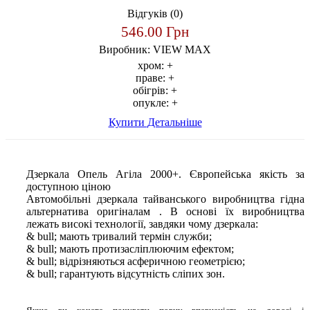
Відгуків (0)
546.00 Грн
Виробник:
VIEW MAX
хром:
+
праве:
+
обігрів:
+
опукле:
+
Купити
Детальніше
Дзеркала Опель Агіла 2000+. Європейська якість за
доступною ціною
Автомобільні дзеркала тайванського виробництва гідна
альтернатива оригіналам . В основі їх виробництва
лежать високі технології, завдяки чому дзеркала:
& bull; мають тривалий термін служби;
& bull; мають протизасліплюючим ефектом;
& bull; відрізняються асферичною геометрією;
& bull; гарантують відсутність сліпих зон.