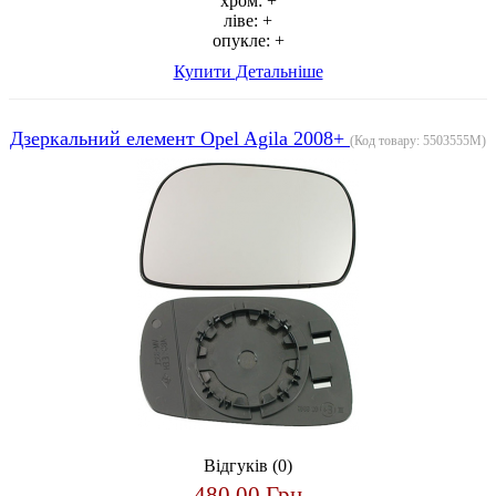
хром:
+
ліве:
+
опукле:
+
Купити
Детальніше
Дзеркальний елемент Opel Agila 2008+
(Код товару:
5503555M
)
Відгуків (0)
480.00 Грн