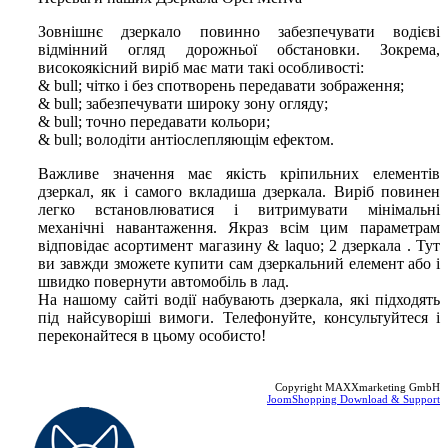
Зовнішнє дзеркало повинно забезпечувати водієві
відмінний огляд дорожньої обстановки. Зокрема,
високоякісний виріб має мати такі особливості:
& bull; чітко і без спотворень передавати зображення;
& bull; забезпечувати широку зону огляду;
& bull; точно передавати кольори;
& bull; володіти антіослепляющім ефектом.
Важливе значення має якість кріпильних елементів
дзеркал, як і самого вкладиша дзеркала. Виріб повинен
легко встановлюватися і витримувати мінімальні
механічні навантаження. Якраз всім цим параметрам
відповідає асортимент магазину & ​​laquo; 2 дзеркала . Тут
ви завжди зможете купити сам дзеркальний елемент або і
швидко повернути автомобіль в лад.
На нашому сайті водії набувають дзеркала, які підходять
під найсуворіші вимоги. Телефонуйте, консультуйтеся і
переконайтеся в цьому особисто!
Copyright MAXXmarketing GmbH
JoomShopping Download & Support