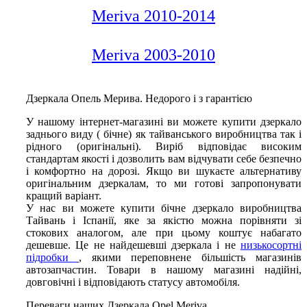
Meriva 2010-2014
Meriva 2003-2010
Дзеркала Опель Мерива. Недорого і з гарантією
У нашому інтернет-магазині ви можете купити дзеркало
заднього виду ( бічне) як тайванського виробництва так і
рідного (оригінальні). Виріб відповідає високим
стандартам якості і дозволить вам відчувати себе безпечно
і комфортно на дорозі. Якщо ви шукаєте альтернативу
оригінальним дзеркалам, то ми готові запропонувати
кращий варіант.
У нас ви можете купити бічне дзеркало виробництва
Тайвань і Іспанії, яке за якістю можна порівняти зі
стокових аналогом, але при цьому коштує набагато
дешевше. Це не найдешевші дзеркала і не
низькосортні
підробки
, якими переповнене більшість магазинів
автозапчастин. Товари в нашому магазині надійні,
довговічні і відповідають статусу автомобіля.
Переваги наших Дзеркала Opel Meriva