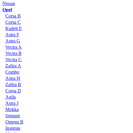
Nissan
Opel
Corsa B
Corsa C
Kadett E
Astra F
Astra G
Vectra A
Vectra B
Vectra C
Zafira A
Combo
Astra H
Zafira B
Corsa D
Agila
Astra J
Mokka
Signum
Omega B
Insignia