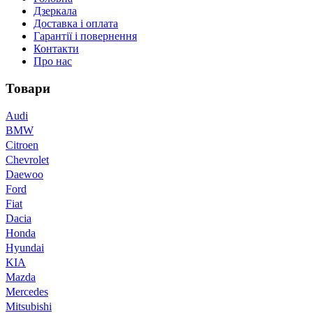
Дзеркала
Доставка і оплата
Гарантії і повернення
Контакти
Про нас
Товари
Audi
BMW
Citroen
Chevrolet
Daewoo
Ford
Fiat
Dacia
Honda
Hyundai
KIA
Mazda
Mercedes
Mitsubishi