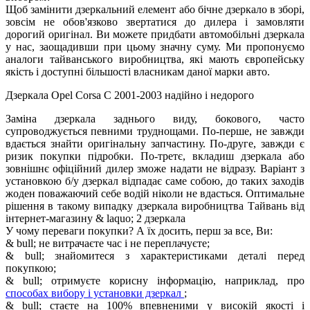
Щоб замінити дзеркальний елемент або бічне дзеркало в зборі,
зовсім не обов'язково звертатися до дилера і замовляти
дорогий оригінал. Ви можете придбати автомобільні дзеркала
у нас, заощадивши при цьому значну суму. Ми пропонуємо
аналоги тайванського виробництва, які мають європейську
якість і доступні більшості власникам даної марки авто.
Дзеркала Opel Corsa C 2001-2003 надійно і недорого
Заміна дзеркала заднього виду, бокового, часто
супроводжується певними труднощами. По-перше, не завжди
вдається знайти оригінальну запчастину. По-друге, завжди є
ризик покупки підробки. По-третє, вкладиш дзеркала або
зовнішнє офіційний дилер зможе надати не відразу. Варіант з
установкою б/у дзеркал відпадає саме собою, до таких заходів
жоден поважаючий себе водій ніколи не вдасться. Оптимальне
рішення в такому випадку дзеркала виробництва Тайвань від
інтернет-магазину & ​​laquo; 2 дзеркала
У чому переваги покупки? А їх досить, перш за все, Ви:
& bull; не витрачаєте час і не переплачуєте;
& bull; знайомитеся з характеристиками деталі перед
покупкою;
& bull; отримуєте корисну інформацію, наприклад, про
способах вибору і установки дзеркал
;
& bull; стаєте на 100% впевненими у високій якості і