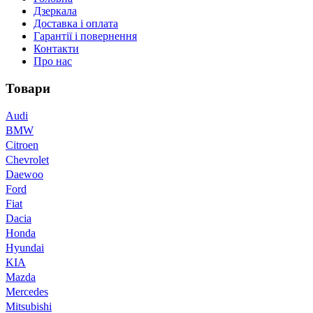
Дзеркала
Доставка і оплата
Гарантії і повернення
Контакти
Про нас
Товари
Audi
BMW
Citroen
Chevrolet
Daewoo
Ford
Fiat
Dacia
Honda
Hyundai
KIA
Mazda
Mercedes
Mitsubishi