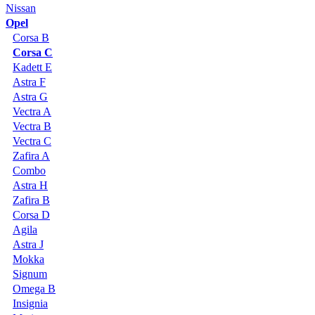
Nissan
Opel
Corsa B
Corsa C
Kadett E
Astra F
Astra G
Vectra A
Vectra B
Vectra C
Zafira A
Combo
Astra H
Zafira B
Corsa D
Agila
Astra J
Mokka
Signum
Omega B
Insignia