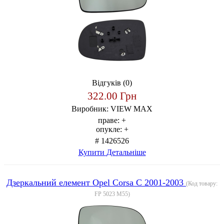
Відгуків (0)
322.00 Грн
Виробник:
VIEW MAX
праве:
+
опукле:
+
# 1426526
Купити
Детальніше
Дзеркальний елемент Opel Corsa C 2001-2003
(Код товару:
FP 5023 M55
)