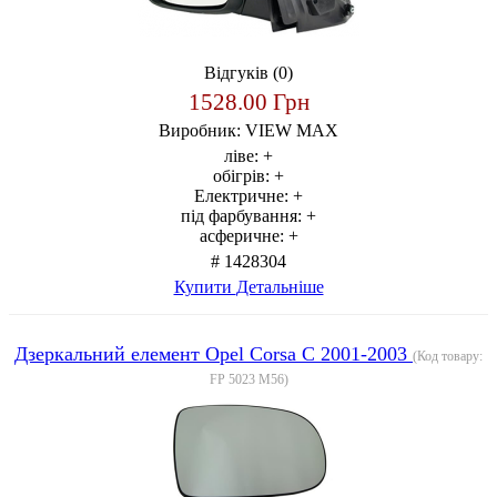
Відгуків (0)
1528.00 Грн
Виробник:
VIEW MAX
ліве:
+
обігрів:
+
Електричне:
+
під фарбування:
+
асферичне:
+
# 1428304
Купити
Детальніше
Дзеркальний елемент Opel Corsa C 2001-2003
(Код товару:
FP 5023 M56
)