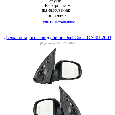
опукле:
+
Електричне:
+
під фарбування:
+
# 1428857
Купити
Детальніше
Дзеркало заднього виду бічне Opel Corsa C 2001-2003
(Код товару:
FP 5023 M07
)